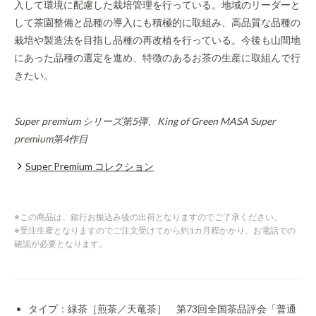
入して環境に配慮した栽培管理を行っている。地域のリーダーと
して茶園整備と品種の導入にも積極的に取組み、高品質な品種の
栽培や製造法を目指し品種の再改植を行っている。今後も山間地
にあった品種の選定を進め、特徴のあるお茶の生産に取組んで行
きたい。
Super premium シリーズ第5弾、King of Green MASA Super
premium第4作目
Super Premium コレクション
※この商品は、銀行お振込み後の出荷となりますのでご了承ください。
※受注生産となりますのでご注文受けてから約1カ月程かかり、お電話での
確認が必要となります。
タイプ：緑茶［煎茶／天竜茶］ 第73回全国茶品評会「普通