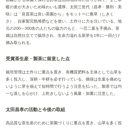
暖の差が大きいため味わいも濃厚。太田三世代（昌孝・勝則・美
咲）は「良質茶は良い茶園から」をモットーに敷草（しきく
さ）、自家製完熟堆肥などを使い、土作りに力を注いでいる。地
元の200～300名の人たちの協力のもと、一芯二葉を手摘み。茶
畑は自然仕立てで栽培され、生命力溢れる新芽を1年に一回だけ
摘み取られる。
受賞茶生産・製茶に留意した点
栽培管理は土作りに重点を置き、有機質肥料を主体として山草を
多く投入し、深耕・中耕を必ず行っている。摘採は生葉を痛めな
いように芽を揃えて短時間で行うよう注意を払った。製茶では均
一な蒸しを心がけ、上乾きしないよう風量・加重に注意した。
太田昌孝の活動と今後の取組
高品質な茶生産のために茶園づくりに重点を置き、山草を多く投