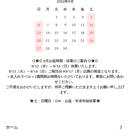
2026年9月
日
月
火
水
木
金
土
1
2
3
4
5
6
7
8
9
10
11
12
13
14
15
16
17
18
19
20
21
22
23
24
25
26
27
28
29
30
◇■◇ 8月お盆時期：休業のご案内 ◇■◇
8/12（水）～8/16（日）休業いたします。
8/11（火）～8/16（日）ご発注分→8/17（月）以降の発送となります。
＜名入れラベル＞2週間程お時間をいただいております。事前にお問い合わ
せください。
ご不便をおかけいたしますが、何卒ご理解いただきますようお願い申し上げ
ます。
■ 土・日曜日・GW・お盆・年末年始休業 ■
ホーム