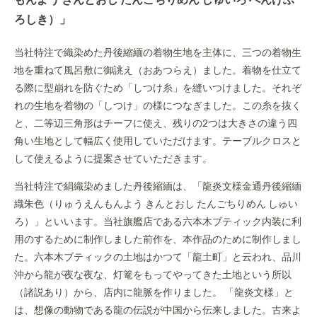
ろしき）」
当社特注で織染めた丹後縮緬の着物生地を主体に、三つの着物生
地を重ねて風呂敷に御誂え（おあつらえ）ました。着物を仕立て
る際に型崩れを防ぐため「しつけ糸」を縫いつけました。それぞ
れの生地を着物の「しつけ」の様につなぎました。この糸を抜く
と、二等辺三角形はチーフに使え、残りの2つは大きさの違う四
角い生地として幅広く使用していただけます。テーブルクロスと
して使えるように提案させていただきます。
当社特注で絹織染めました丹後縮緬は、「龍炎文様金通丹後縮緬
織朱色（りゅうえんもんよう きんとおし たんごちりめん しゅい
ろ）」といいます。当社旗艦店である六本木ブティック内装に利
用のするために制作しました前作を、本作品のために制作しまし
た。六本木ブティックの土地はかつて「龍土町」と云われ、品川
沖から龍が夜な夜な、灯篭をもってやってきた土地という所以
（諸説あり）から、店内に龍脈を作りました。 「龍炎文様」と
は、想像の動物である龍の伝説が中国から伝来しました。古来よ