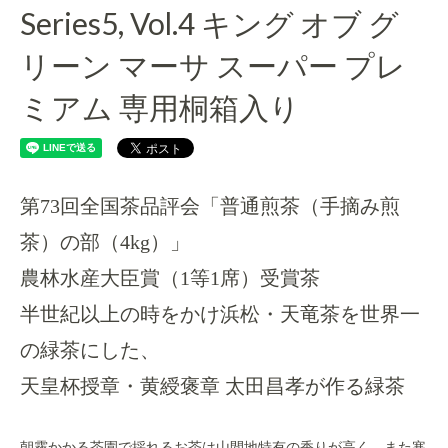
Series5, Vol.4 キング オブ グ
リーン マーサ スーパー プレ
ミアム 専用桐箱入り
第73回全国茶品評会「普通煎茶（手摘み煎
茶）の部（4kg）」
農林水産大臣賞（1等1席）受賞茶
半世紀以上の時をかけ浜松・天竜茶を世界一
の緑茶にした、
天皇杯授章・黄綬褒章 太田昌孝が作る緑茶
朝霧かかる茶園で採れるお茶は山間地特有の香りが高く、また寒