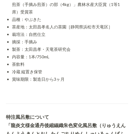
煎茶（手摘み煎茶）の部（4kg）」農林水産大臣賞（1等1
席）受賞茶
品種：やぶきた
茶産地：太田昌孝名人の茶園［静岡県浜松市天竜区］
栽培法：自然仕立
摘採：手摘み
製茶：太田昌孝・天竜茶研究会
内容量：1本/750mL
茶飲料
冷蔵 縦置き保管
賞味期限：製造日から3ヶ月
特注風呂敷について
「龍炎文様金通丹後縮緬織朱色変化風呂敷（りゅうえん
もんよう きんとおし たんごちりめん しゅいろ へんげふ