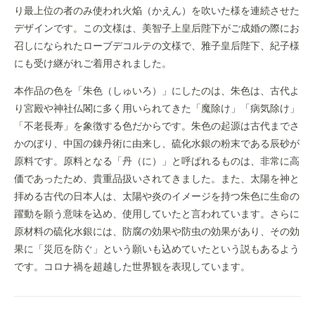
り最上位の者のみ使われ火焔（かえん）を吹いた様を連続させた
デザインです。この文様は、美智子上皇后陛下がご成婚の際にお
召しになられたローブデコルテの文様で、雅子皇后陛下、紀子様
にも受け継がれご着用されました。
本作品の色を「朱色（しゅいろ）」にしたのは、朱色は、古代よ
り宮殿や神社仏閣に多く用いられてきた「魔除け」「病気除け」
「不老長寿」を象徴する色だからです。朱色の起源は古代までさ
かのぼり、中国の錬丹術に由来し、硫化水銀の粉末である辰砂が
原料です。原料となる「丹（に）」と呼ばれるものは、非常に高
価であったため、貴重品扱いされてきました。また、太陽を神と
拝める古代の日本人は、太陽や炎のイメージを持つ朱色に生命の
躍動を願う意味を込め、使用していたと言われています。さらに
原材料の硫化水銀には、防腐の効果や防虫の効果があり、その効
果に「災厄を防ぐ」という願いも込めていたという説もあるよう
です。コロナ禍を超越した世界観を表現しています。