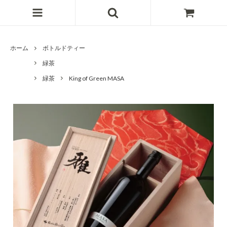
ホーム
ボトルドティー
緑茶
緑茶
King of Green MASA