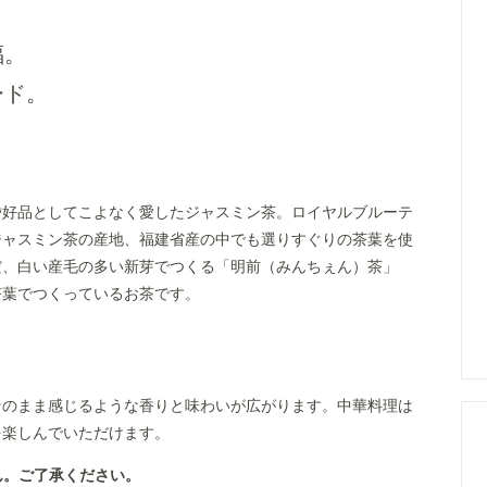
福。
ード。
嗜好品としてこよなく愛したジャスミン茶。ロイヤルブルーテ
は、最高のジャスミン茶の産地、福建省産の中でも選りすぐりの茶葉を使
だ、白い産毛の多い新芽でつくる「明前（みんちぇん）茶」
茶葉でつくっているお茶です。
そのまま感じるような香りと味わいが広がります。中華料理は
を楽しんでいただけます。
ん。ご了承ください。