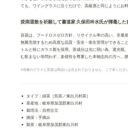
ても、ワイングラスに注ぐだけで、高級酒と同じようにお
疫病退散を祈願して書道家 久保田吟水氏が揮毫した
容器は、フードロスゼロ方針、リサイクル率の高い、非量
無菌充填するため高度な品質・安全・衛生管理ができるこ
トルと栓にガラス製を採用。茶成分は光に弱い為、遮光瓶
む飲まない等問わず、多様性を尊重した本物志向の方へ、
※画像のグラスと茶葉は商品には含まれておりません。ご了承くださ
タイプ：緑茶［煎茶／東白川村茶］
茶産地：岐阜県加茂郡東白川村
栽培法：自然仕立
摘採：手摘み
製茶：岐阜県加茂郡東白川村