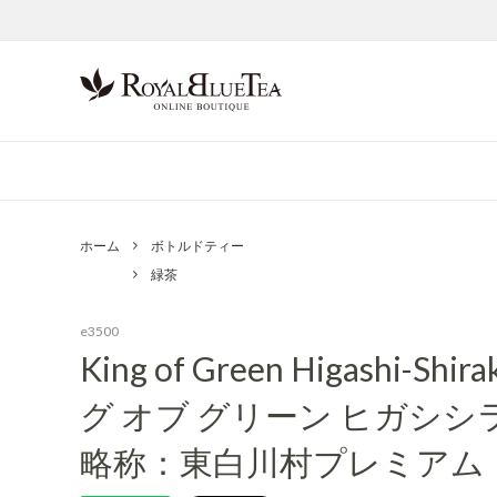
ボトルドティー
茶葉
ホーム
ボトルドティー
紅茶
緑茶
緑茶
e3500
King of Green Higashi-S
グ オブ グリーン ヒガシ
略称：東白川村プレミアム