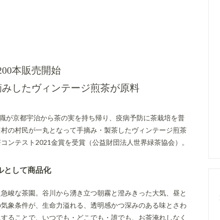
200本販売開始
摘みしたヴィンテージ煎茶が原料
住職が京都宇治から茶の実を持ち帰り、疫病予防に茶栽培を普
白川村の村民が一丸となって手摘み・製茶したヴィンテージ煎茶
コンテスト2021金賞を受賞（公益財団法人世界緑茶協会）。
ルとして商品化
た急峻な茶園。谷川から湧き立つ朝霧と澄みきった大気、昼と
の気象条件が、生命力溢れる、透明感かつ深みのある味とさわ
にすることで、いつでも・どこでも・誰でも、お茶淹れしなく