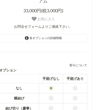
アム
33,000円(税3,000円)
お気に入り
お問合せフォームよりご連絡下さい。
各オプションの詳細情報
なし
33,000円(税3,000円)
熨斗について
蝶結び
33,000円(税3,000円)
オプション
結び切り（慶事）
手提げなし
手提げあり
33,000円(税3,000円)
なし
結び切り（お見舞）
33,000円(税3,000円)
蝶結び
結び切り（弔事）
33,000円(税3,000円)
結び切り（慶事）