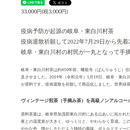
33,000円(税3,000円)
疫病予防が起源の岐阜・東白川村茶
疫病退散祈願して2022年7月29日から先着
岐阜・東白川村の村民が一丸となって手
岐阜・東白川村茶は約450年前、蟠龍寺（ばんりゅうじ）
及させました。2019年（令和元年）5月19日、岐阜・東
が原料です。疫病退散を祈願して商品化しました。世界緑茶
ヴィンテージ煎茶（手摘み茶）を高級ノンアルコー
原料茶葉は、岐阜県加茂郡東白川村にある山あいに拓かれ
夜との温度差が大きく、ゆっくりと、やわらかく育成。こ
やかな色、懐かしさただよう独特の風味。ボトルドティー