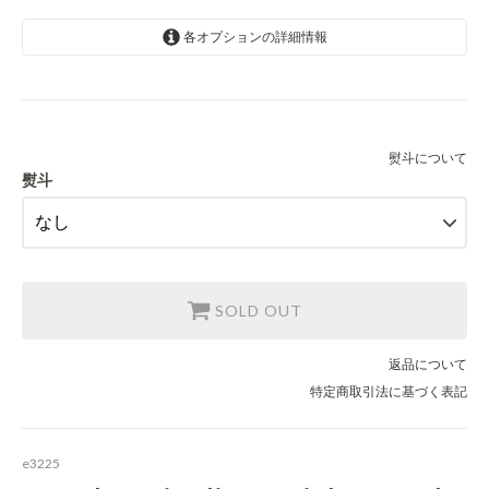
各オプションの詳細情報
なし
蝶結び
結び切り（慶事）
熨斗について
熨斗
結び切り（お見舞）
結び切り（弔事）
赤棒
SOLD OUT
返品について
特定商取引法に基づく表記
e3225