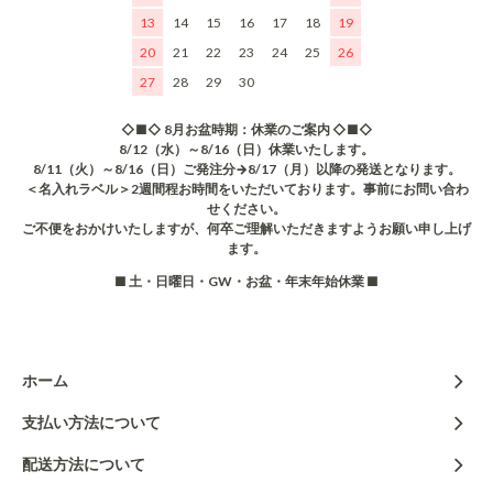
13
14
15
16
17
18
19
20
21
22
23
24
25
26
27
28
29
30
◇■◇ 8月お盆時期：休業のご案内 ◇■◇
8/12（水）～8/16（日）休業いたします。
8/11（火）～8/16（日）ご発注分→8/17（月）以降の発送となります。
＜名入れラベル＞2週間程お時間をいただいております。事前にお問い合わ
せください。
ご不便をおかけいたしますが、何卒ご理解いただきますようお願い申し上げ
ます。
■ 土・日曜日・GW・お盆・年末年始休業 ■
ホーム
支払い方法について
配送方法について