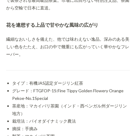
で製茶される最高級品茶葉。市場に出回らない特別注文品、茶園
から空輸で日本に直送。
花を連想する上品で甘やかな風味の広がり
繊細なおいしさを備えた、他では味わえない逸品。深みのある美
しい色をたたえ、お口の中で幾重にも広がっていく華やかなフレ
ーバー。
タイプ：有機JAS認定ダージリン紅茶
グレード：FTGFOP-1S:Fine Tippy Golden Flowery Orange
Pekoe-No.1Special
茶産地：マカイバリ茶園（インド・西ベンガル州ダージリン
地方）
栽培法：バイオダイナミック農法
摘採：手摘み